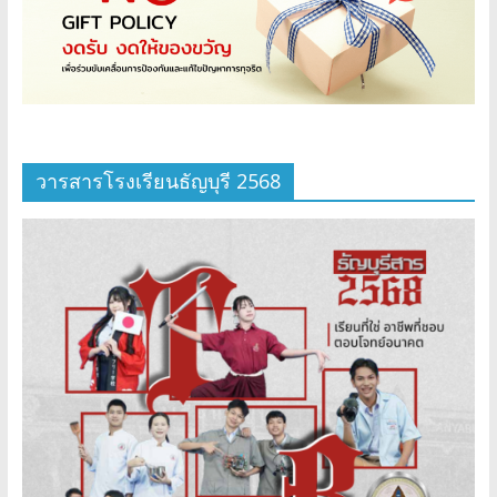
วารสารโรงเรียนธัญบุรี 2568