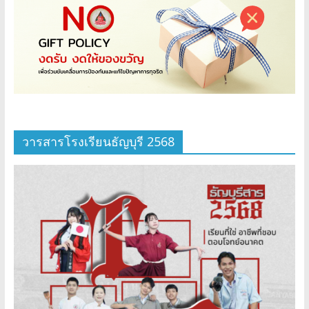
วารสารโรงเรียนธัญบุรี 2568